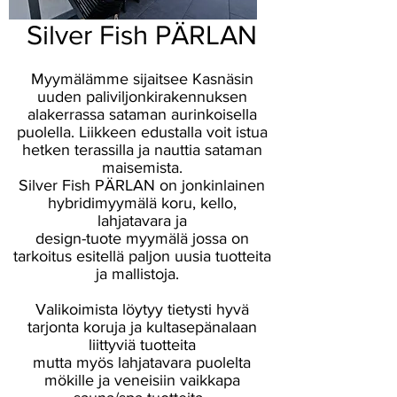
Silver Fish PÄRLAN
Myymälämme sijaitsee Kasnäsin
uuden paliviljonkirakennuksen
alakerrassa sataman aurinkoisella
puolella. Liikkeen edustalla voit istua
hetken terassilla ja nauttia sataman
maisemista.
Silver Fish PÄRLAN on jonkinlainen
hybridimyymälä koru, kello,
lahjatavara ja
design-tuote myymälä jossa on
tarkoitus esitellä paljon uusia tuotteita
ja mallistoja.
Valikoimista löytyy tietysti hyvä
tarjonta koruja ja kultasepänalaan
liittyviä tuotteita
mutta myös lahjatavara puolelta
mökille ja veneisiin vaikkapa