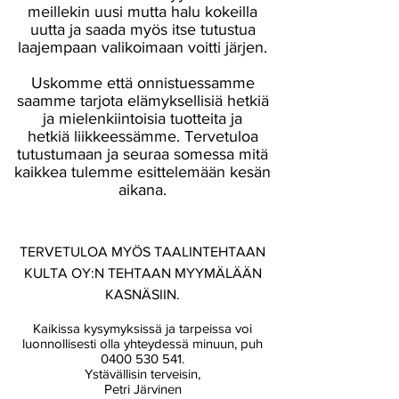
meillekin uusi mutta halu kokeilla
uutta ja saada myös itse tutustua
laajempaan valikoimaan voitti järjen.
Uskomme että onnistuessamme
saamme tarjota elämyksellisiä hetkiä
ja mielenkiintoisia tuotteita ja
hetkiä liikkeessämme. Tervetuloa
tutustumaan ja seuraa somessa mitä
kaikkea tulemme esittelemään kesän
aikana.
TERVETULOA MYÖS TAALINTEHTAAN
KULTA OY:N TEHTAAN MYYMÄLÄÄN
KASNÄSIIN.
Kaikissa kysymyksissä ja tarpeissa voi
luonnollisesti olla yhteydessä minuun, puh
0400 530 541
.
Ystävällisin terveisin,
Petri Järvinen