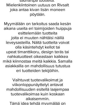
sauna/spa tuotteita.
Mielenkiintoinen uutuus on Rivsalt
joka antaa kivan lisän moneen
pöytään.
Myymälään on tarkoitus saada kesän
aikana useita eri toimijoiden huippuja
esittelemään tuotteita
joita ei muuten nähtäisi näillä
leveysasteilla. Näitä tuotteita voivat
olla käsintehdyt kellot tai
upeat timanttikoru, design teräs tai
nahkatuotteet oikeastaan kaikkea
mikä kiinnostaa meitä kaikkia. Samalla
asiakkailla on mahdollisuus tutustua
eri tuotteiden tekijöihin.
Vaihtuvat tuotevalikoimat ja
viikonloppunäyttelyt antavat
mahdollisuuden esitellä laajempaa
tuotevalikoimaa kuin koskaan
aikaisemmin.
Tämä idea tehdä myymälää on