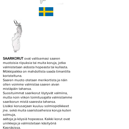
SAARIKORUT
ovat valitsemasi saaren
muotoisia riipuksia tai muita koruja, jotka
valmistetaan aidosta hopeasta tai kullasta.
Mökkipaikka on mahdollista saada timantilla
koristeltuna.
Saaren muoto otetaan merikortista ja näin
ollen voimme valmistaa saaren aivan
mistäpäin tahansa.
Suosituimmat saarikorut löytyvät valmiina,
mutta noin viikon toimitusajalla valmistamme
saarikorun mistä saaresta tahansa.
Lisäksi korusarjaan kuuluu solmiopidikkeet
jne. sekä muita saaristoaiheisia koruja kuten
solmuja,
aaltoja ja köysiä hopeassa. Kaikki korut ovat
uniikkeja ja valmistetaan käsityönä
Kasnäsissa.