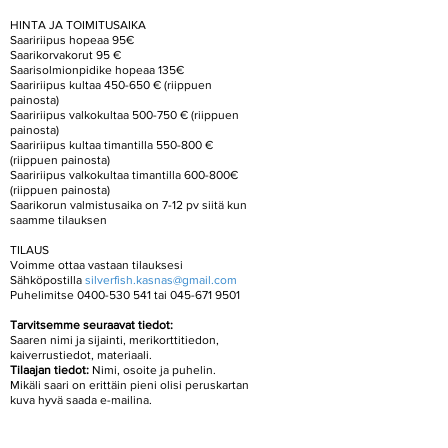
HINTA JA TOIMITUSAIKA
Saaririipus hopeaa 95€
Saarikorvakorut 95 €
Saarisolmionpidike hopeaa 135€
Saaririipus kultaa 450-650 € (riippuen
painosta)
Saaririipus valkokultaa 500-750 € (riippuen
painosta)
Saaririipus kultaa timantilla 550-800 €
(riippuen painosta)
Saaririipus valkokultaa timantilla 600-800€
(riippuen painosta)
Saarikorun valmistusaika on 7-12 pv siitä kun
saamme tilauksen
TILAUS
Voimme ottaa vastaan tilauksesi
Sähköpostilla
silverfish.kasnas@gmail.com
Puhelimitse
0400-530 541
tai
045-671 9501
Tarvitsemme seuraavat tiedot:
Saaren nimi ja sijainti, merikorttitiedon,
kaiverrustiedot, materiaali.
Tilaajan tiedot:
Nimi, osoite ja puhelin.
Mikäli saari on erittäin pieni olisi peruskartan
kuva hyvä saada e-mailina.