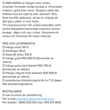
Ö-SMYCKENA är hängen eller andra
smycken formade enligt önskad ö, tillverkade
endera i guld eller silver. Stugans plats kan
märkas med en stjärna eller diamant. Öns
form tas från sjökortet, så det är möjligt att
låta göra vilken ö som helst.
Till smyckesserien hör också slipsnålar samt
andra skärgårdsinspirerade smycken såsom
knopar, vågor och rep i silver. Smyckena är
unika och tillverkas för hand i Kasnäs.
PRIS OCH LEVERANSTID
Ö-hänge silver 95 €
Ö-örhängen 95 €
Ö-Slipsnål silver 135 €
Ö-hänge guld 450-650 € (beroende av
vikten)
Ö-hänge guld med diamat 500-750 €
(beroende av vikten)
Ö-Hänge vitguld med diamant 600-800 €
(beroende av vikten)
Ö-smyckenas tillverkningstid är ca 7-12 dagar
från beställningsdatum
BESTÄLLNING
Vi kan ta emot din beställning
Per e-mail
silverfish.kasnas@gmail.com
Per telefon 0400-530 541 eller 045-671 9501