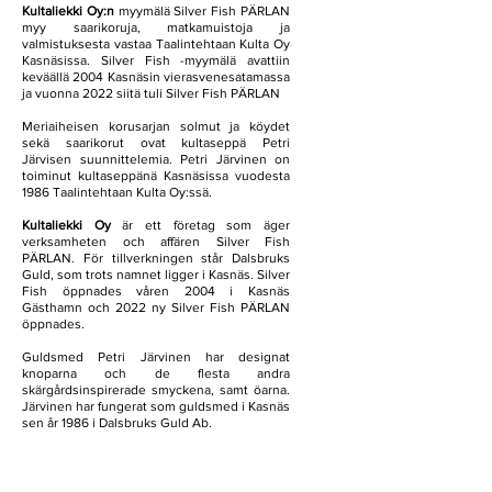
K
ultaliekki Oy:n
myymälä Silver Fish PÄRLAN
myy saarikoruja, matkamuistoja ja
valmistuksesta vastaa Taalintehtaan Kulta Oy
Kasnäsissa.
Silver Fish -myymälä avattiin
keväällä 2004 Kasnäsin vierasvenesatamassa
ja vuonna 2022 siitä tuli Silver Fish PÄRLAN
Meriaiheisen korusarjan solmut ja köydet
sekä saarikorut ovat kultaseppä Petri
Järvisen suunnittelemia. Petri Järvinen on
toiminut kultaseppänä Kasnäsissa vuodesta
1986 Taalintehtaan Kulta Oy:ssä.
Kultaliekki Oy
är ett företag som äger
verksamheten och affären Silver Fish
PÄRLAN. För tillverkningen står Dalsbruks
Guld, som trots namnet ligger i Kasnäs. Silver
Fish öppnades våren 2004 i Kasnäs
Gästhamn och 2022 ny Silver Fish PÄRLAN
öppnades.
Guldsmed Petri Järvinen har designat
knoparna och de flesta andra
skärgårdsinspirerade smyckena, samt öarna.
Järvinen har fungerat som guldsmed i Kasnäs
sen år 1986 i Dalsbruks Guld Ab.