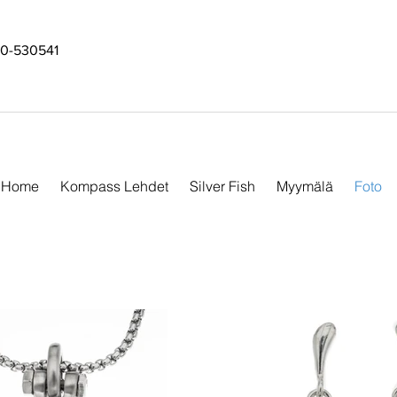
0-530541
Home
Kompass Lehdet
Silver Fish
Myymälä
Foto